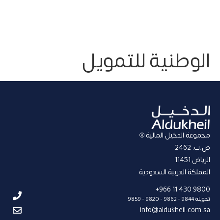
الوطنية للتمويل
مجموعة الدخيل المالية ®
ص.ب: 2462
الریاض 11451
المملكة العربیة السعودیة
9800 430 11 966+
تحويلة 9844 - 9862 - 9820 - 9859
info@aldukheil.com.sa ​