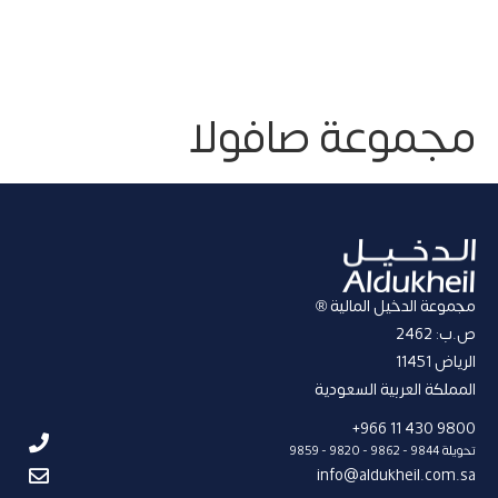
مجموعة صافولا
مجموعة الدخيل المالية ®
ص.ب: 2462
الریاض 11451
المملكة العربیة السعودیة
9800 430 11 966+
تحويلة 9844 - 9862 - 9820 - 9859
info@aldukheil.com.sa ​