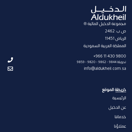
مجموعة الدخيل المالية ®
ص.ب: 2462
الریاض 11451
المملكة العربیة السعودیة
9800 430 11 966+
تحويلة 9844 - 9862 - 9820 - 9859
info@aldukheil.com.sa ​
خریطة الموقع
الرئيسية
عن الدخیل
خدماتنا
عملاؤنا