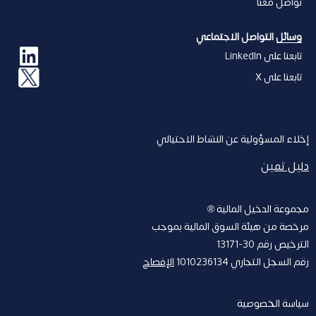
تواصل معنا
وسائل التواصل الاجتماعي
تابعنا على LinkedIn
تابعنا على X
إخلاء المسؤولیة عن النشاط الاحتیالي
دليل ثمين
مجموعة الدخیل المالیة ®
مرخصة من ھیئة السوق المالیة بموجب
الترخیص رقم 30-13171
رقم السجل التجاري 1010236134
الإفصاح
سیاسة الخصوصیة