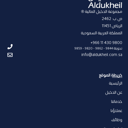
مجموعة الدخيل المالية ®
ص.ب: 2462
الریاض 11451
المملكة العربیة السعودیة
9800 430 11 966+
تحويلة 9844 - 9862 - 9820 - 9859
info@aldukheil.com.sa ​
خریطة الموقع
الرئيسية
عن الدخیل
خدماتنا
عملاؤنا
وظائف